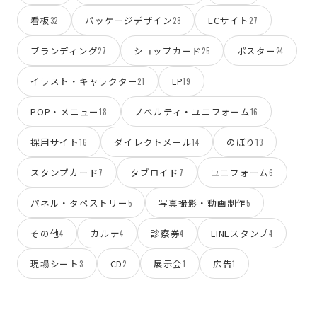
看板
パッケージデザイン
ECサイト
32
28
27
ブランディング
ショップカード
ポスター
27
25
24
イラスト・キャラクター
LP
21
19
POP・メニュー
ノベルティ・ユニフォーム
18
16
採用サイト
ダイレクトメール
のぼり
16
14
13
スタンプカード
タブロイド
ユニフォーム
7
7
6
パネル・タペストリー
写真撮影・動画制作
5
5
その他
カルテ
診察券
LINEスタンプ
4
4
4
4
現場シート
CD
展示会
広告
3
2
1
1