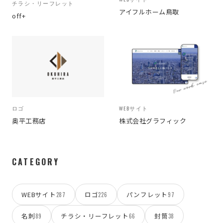
チラシ・リーフレット
アイフルホーム鳥取
off+
ロゴ
WEBサイト
奥平工務店
株式会社グラフィック
CATEGORY
WEBサイト
ロゴ
パンフレット
287
226
97
名刺
チラシ・リーフレット
封筒
89
66
38