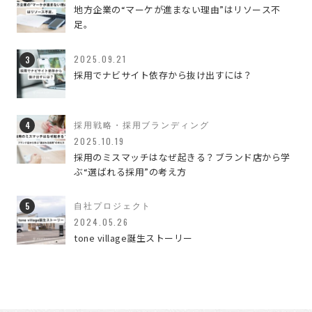
地方企業の“マーケが進まない理由”はリソース不
足。
WEBのこと
188
イベント
2
2025.09.21
採用でナビサイト依存から抜け出すには？
デザインのこと
80
ブランディング
42
採用戦略・採用ブランディング
2025.10.19
ブランディングデザイン
3
採用のミスマッチはなぜ起きる？ブランド店から学
ぶ“選ばれる採用”の考え方
ブランディングのこと
3
自社プロジェクト
マーケティング
4
2024.05.26
tone village誕生ストーリー
仕事のこと
93
会社のこと
26