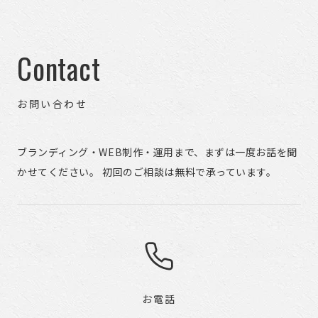
働き方について
9
採用戦略・採用ブランディング
2
Contact
日々のお仕事
4
お問い合わせ
日々のこと
181
経営者の仕事
1
ブランディング・WEB制作・運用まで、まずは一度お話を聞
かせてください。 初回のご相談は無料で承っています。
自社プロジェクト
2
すべての記事
653
お電話