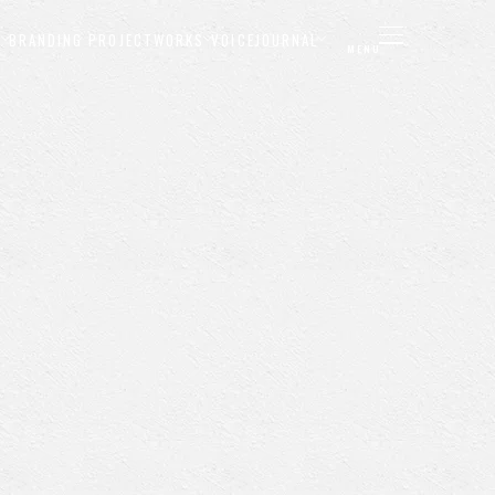
E
BRANDING PROJECT
WORKS
VOICE
JOURNAL
MENU