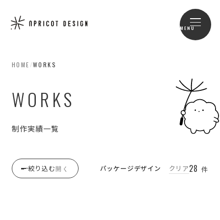
MENU
HOME
/
WORKS
WORKS
制作実績一覧
28
絞り込む
パッケージデザイン
クリア
開く
件
SERVICE / カテゴリー
すべて
CD
2
ECサイト
27
LINEスタンプ
4
LP
19