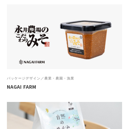
POP・メニュー
18
WEBサイト
287
イラスト・キャラクター
21
カルテ
4
ショップカード
25
スタンプカード
7
その他
4
ダイレクトメール
14
タブロイド
7
チラシ・リーフレット
66
ノベルティ・ユニフォーム
16
のぼり
13
パッケージデザイン
28
パネル・タペストリー
5
パッケージデザイン／農業・農園・漁業
パンフレット
97
ブランディング
27
ポスター
24
NAGAI FARM
ユニフォーム
6
ロゴ
226
写真撮影・動画制作
5
名刺
89
封筒
38
展示会
1
広告
1
採用サイト
16
現場シート
3
看板
32
診察券
4