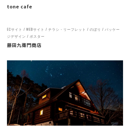
tone cafe
TASTE / テイスト
ECサイト / WEBサイト / チラシ・リーフレット / のぼり / パッケー
すべて
エレガント
164
カジュアル
75
クラシック
43
ジデザイン / ポスター
シンプル
276
スタイリッシュ
125
ナチュラル
257
藤田九衛門商店
ポップ
57
ミニマル
72
モダン
281