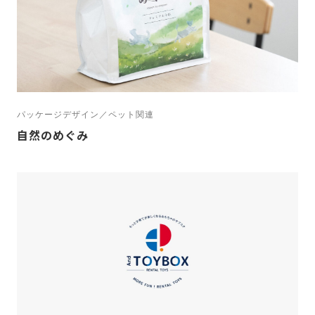
INDUSTRY / 業種
すべて
IT関連
9
ウエディング
4
エクステリア・設備
8
カフェ・レストラン・飲食店
45
クリニック・病院
27
サービス業
44
その他団体
15
パッケージデザイン／ペット関連
自然のめぐみ
デザイン・広告・メディア・フォト
14
パーソナルジム
4
ペット関連
19
メーカー
34
レジャー・施設
20
一般企業
26
不動産
7
人材サービス・コンサルティング
28
商社
10
学校・保育園・スクール・塾
43
宿・ホテル・ゲストハウス
18
小売業
39