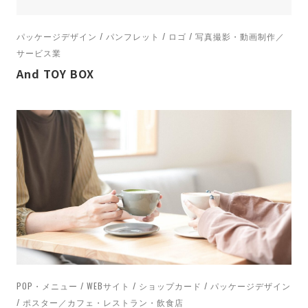
工務店・住宅会社
95
建設業
15
弁護士・税理士・司法書士
13
情報サイト
2
パッケージデザイン / パンフレット / ロゴ / 写真撮影・動画制作／
サービス業
整体院・整骨院・鍼灸院
20
福祉・介護
13
And TOY BOX
美容室・ネイル・マツエク・脱毛・エステ
39
美容用品メーカー
1
自動車関連
5
自治体
7
製造業
17
農業・農園・漁業
27
運輸・通信業
3
金融・保険業
2
音楽関連
1
COLOR / 色
すべて
イエロー
21
グリーン
57
グレー
45
ピンク
17
ブラウン
47
ブラック
40
ブルー
133
POP・メニュー / WEBサイト / ショップカード / パッケージデザイン
/ ポスター／カフェ・レストラン・飲食店
ベージュ
62
ホワイト
255
レッド
9