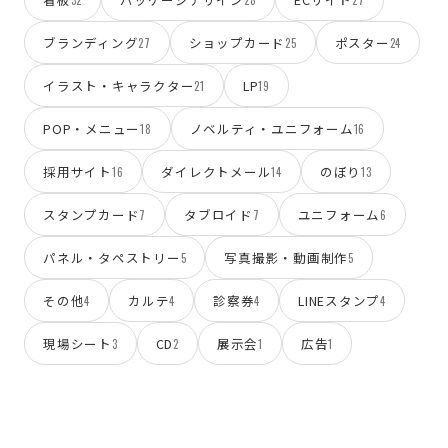
32
28
27
ブランディング
ショップカード
ポスター
27
25
24
イラスト・キャラクター
LP
21
19
POP・メニュー
ノベルティ・ユニフォーム
18
16
採用サイト
ダイレクトメール
のぼり
16
14
13
スタンプカード
タブロイド
ユニフォーム
7
7
6
パネル・タペストリー
写真撮影・動画制作
5
5
その他
カルテ
診察券
LINEスタンプ
4
4
4
4
現場シート
CD
展示会
広告
3
2
1
1