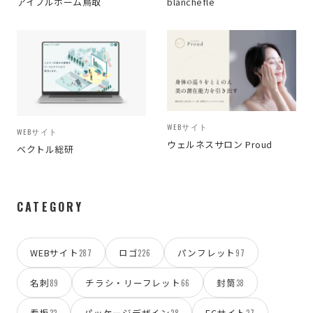
アイフルホーム鳥取
blanchefle
WEBサイト
WEBサイト
ウェルネスサロン Proud
ベクトル総研
CATEGORY
WEBサイト
ロゴ
パンフレット
287
226
97
名刺
チラシ・リーフレット
封筒
89
66
38
看板
パッケージデザイン
ECサイト