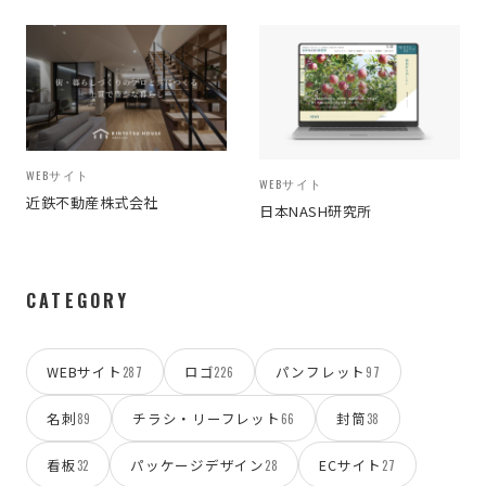
WEBサイト
WEBサイト
近鉄不動産株式会社
日本NASH研究所
CATEGORY
WEBサイト
ロゴ
パンフレット
287
226
97
名刺
チラシ・リーフレット
封筒
89
66
38
看板
パッケージデザイン
ECサイト
32
28
27