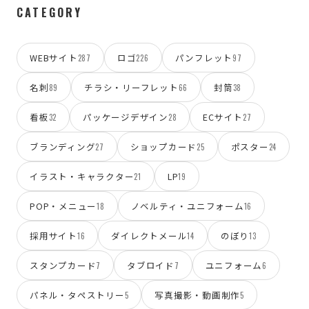
CATEGORY
WEBサイト
ロゴ
パンフレット
287
226
97
名刺
チラシ・リーフレット
封筒
89
66
38
看板
パッケージデザイン
ECサイト
32
28
27
ブランディング
ショップカード
ポスター
27
25
24
イラスト・キャラクター
LP
21
19
POP・メニュー
ノベルティ・ユニフォーム
18
16
採用サイト
ダイレクトメール
のぼり
16
14
13
スタンプカード
タブロイド
ユニフォーム
7
7
6
パネル・タペストリー
写真撮影・動画制作
5
5