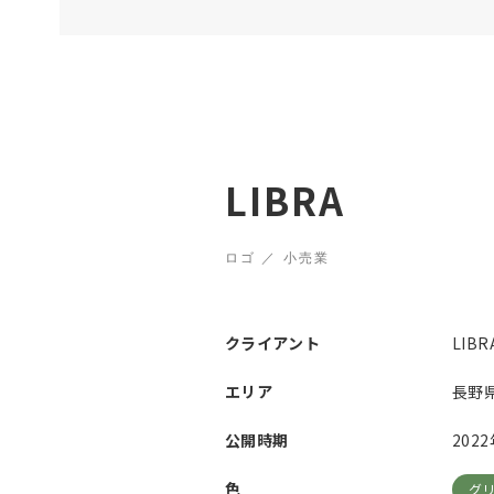
LIBRA
ロゴ ／ 小売業
クライアント
LIBR
エリア
長野
公開時期
202
色
グ