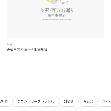
ロゴ
金沢百万石通り法律事務所
名刺
チラシ・リーフレット
封筒
看板
パッ
89
66
38
32