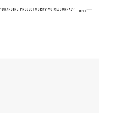
E
BRANDING PROJECT
WORKS
VOICE
JOURNAL
MENU