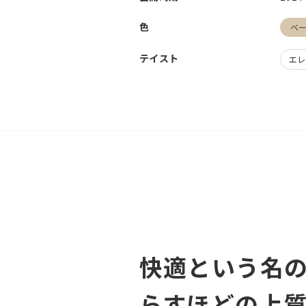
色
ベ
テイスト
エレ
快適という名
らすほどの上