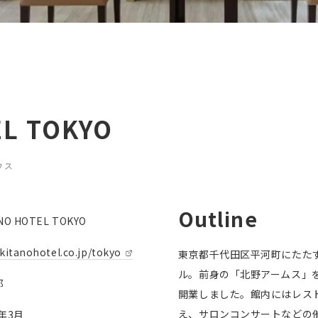
EL TOKYO
ウス
Outline
NO HOTEL TOKYO
kitanohotel.co.jp/tokyo
東京都千代田区平河町にたた
ル。前身の「北野アームス」を
都
開業しました。館内にはレス
え、サロンコンサートなどの
4年3月