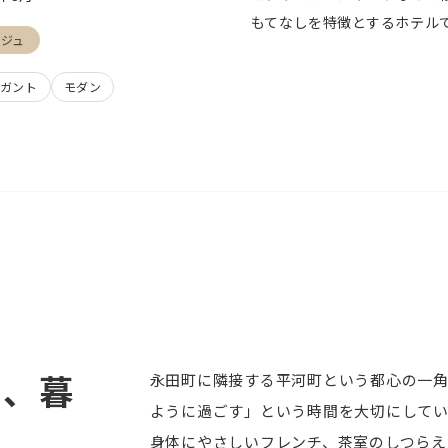
もてなしを特徴とするホテル
ージュ
ガント
モダン
の、暮
永田町に隣接する平河町という都心の一
ように過ごす」という時間を大切にして
質。
身体にやさしいフレンチ、茶室のしつらえ