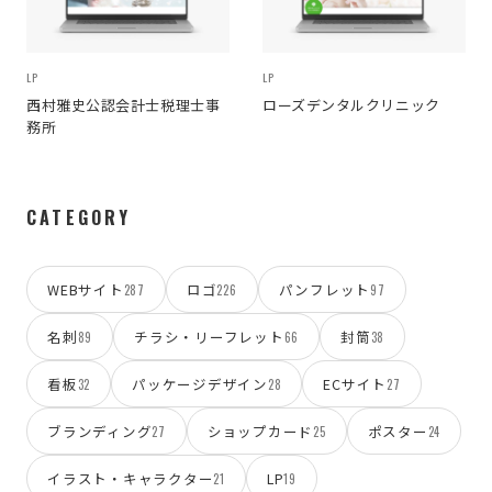
LP
LP
西村雅史公認会計士税理士事
ローズデンタルクリニック
務所
CATEGORY
WEBサイト
ロゴ
パンフレット
287
226
97
名刺
チラシ・リーフレット
封筒
89
66
38
看板
パッケージデザイン
ECサイト
32
28
27
ブランディング
ショップカード
ポスター
27
25
24
イラスト・キャラクター
LP
21
19