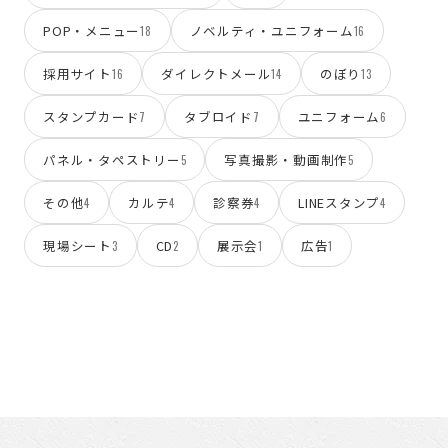
POP・メニュー
ノベルティ・ユニフォーム
18
16
採用サイト
ダイレクトメール
のぼり
16
14
13
スタンプカード
タブロイド
ユニフォーム
7
7
6
パネル・タペストリー
写真撮影・動画制作
5
5
その他
カルテ
診察券
LINEスタンプ
4
4
4
4
現場シート
CD
展示会
広告
3
2
1
1