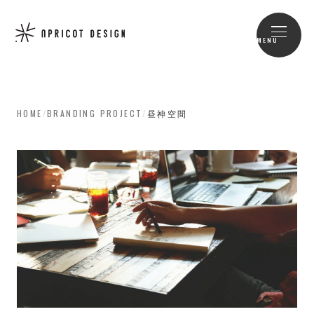
MENU
HOME
/
BRANDING PROJECT
/
昼神空間