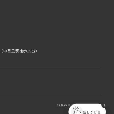
なんとなく相談相手
7（中目黒駅徒歩15分）
？
NAGANO & TOKYO / JAPAN
話しかける