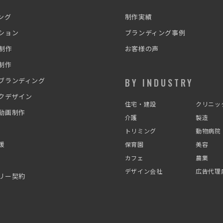
ング
制作実績
ション
ブランディング事例
ト制作
お客様の声
制作
ブランディング
BY INDUSTRY
クデザイン
住宅・建設
クリニッ
動画制作
介護
製造
トリミング
動物病院
援
保育園
美容
カフェ
農業
デザイン会社
広告代理
リー契約