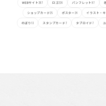
WEBサイト
ロゴ
パンフレット
287
226
97
ショップカード
ポスター
イラスト・キ
25
24
のぼり
スタンプカード
タブロイド
13
7
7