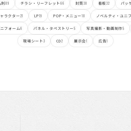
名刺
チラシ・リーフレット
封筒
看板
パッ
89
66
38
32
ャラクター
LP
POP・メニュー
ノベルティ・ユニ
21
19
18
ユニフォーム
パネル・タペストリー
写真撮影・動画制作
6
5
5
現場シート
CD
展示会
広告
3
2
1
1