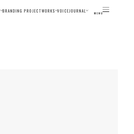
E
BRANDING PROJECT
WORKS
VOICE
JOURNAL
MENU