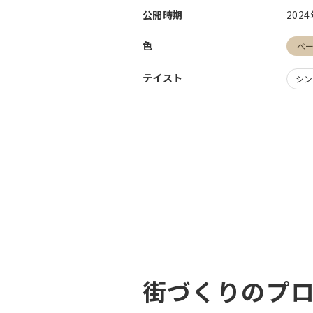
公開時期
202
色
ベ
テイスト
シン
街づくりのプ