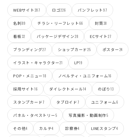
WEBサイト
ロゴ
パンフレット
287
226
97
名刺
チラシ・リーフレット
封筒
89
66
38
看板
パッケージデザイン
ECサイト
32
28
27
ブランディング
ショップカード
ポスター
27
25
24
イラスト・キャラクター
LP
21
19
POP・メニュー
ノベルティ・ユニフォーム
18
16
採用サイト
ダイレクトメール
のぼり
16
14
13
スタンプカード
タブロイド
ユニフォーム
7
7
6
パネル・タペストリー
写真撮影・動画制作
5
5
その他
カルテ
診察券
LINEスタンプ
4
4
4
4