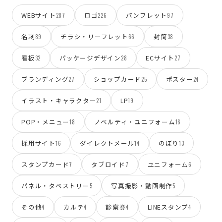
WEBサイト
ロゴ
パンフレット
287
226
97
名刺
チラシ・リーフレット
封筒
89
66
38
看板
パッケージデザイン
ECサイト
32
28
27
ブランディング
ショップカード
ポスター
27
25
24
イラスト・キャラクター
LP
21
19
POP・メニュー
ノベルティ・ユニフォーム
18
16
採用サイト
ダイレクトメール
のぼり
16
14
13
スタンプカード
タブロイド
ユニフォーム
7
7
6
パネル・タペストリー
写真撮影・動画制作
5
5
その他
カルテ
診察券
LINEスタンプ
4
4
4
4