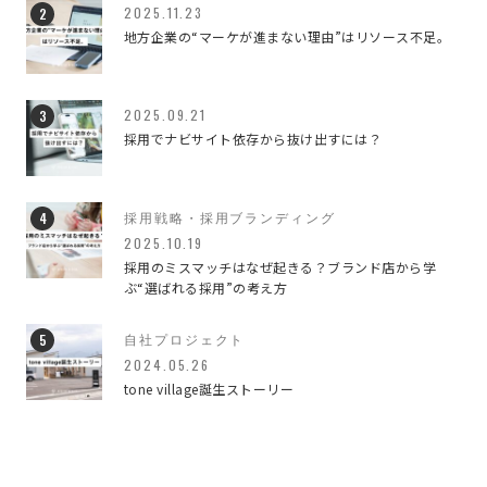
2025.11.23
地方企業の“マーケが進まない理由”はリソース不足。
ブランディング
42
ブランディングデザイン
3
2025.09.21
採用でナビサイト依存から抜け出すには？
ブランディングのこと
3
マーケティング
4
採用戦略・採用ブランディング
2025.10.19
仕事のこと
92
採用のミスマッチはなぜ起きる？ブランド店から学
ぶ“選ばれる採用”の考え方
会社のこと
26
自社プロジェクト
働き方について
9
2024.05.26
tone village誕生ストーリー
すべての記事
646