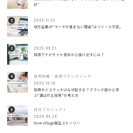
WEB・WEBブランディング
7
計”
WEBのこと
188
2025.11.23
地方企業の“マーケが進まない理由”はリソース不足。
イベント
2
デザインのこと
79
2025.09.21
採用でナビサイト依存から抜け出すには？
ブランディング
42
ブランディングデザイン
3
採用戦略・採用ブランディング
2025.10.19
ブランディングのこと
3
採用のミスマッチはなぜ起きる？ブランド店から学
ぶ“選ばれる採用”の考え方
マーケティング
4
自社プロジェクト
仕事のこと
93
2024.05.26
tone village誕生ストーリー
すべての記事
651