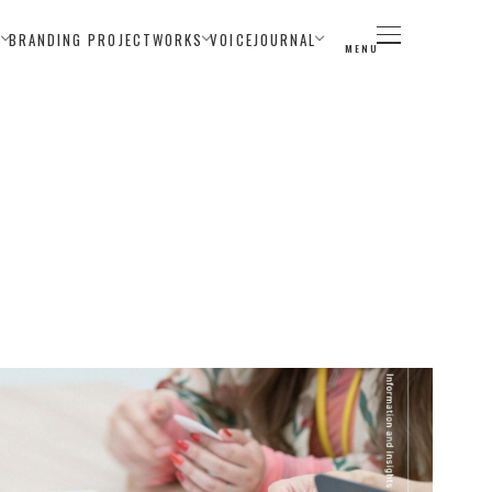
E
BRANDING PROJECT
WORKS
VOICE
JOURNAL
MENU