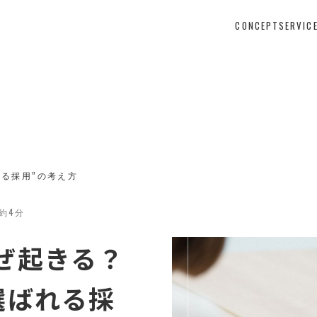
CONCEPT
SERVIC
る採用”の考え方
/ 約4分
ぜ起きる？
選ばれる採