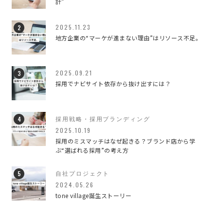
計”
イベント
2
2025.11.23
地方企業の“マーケが進まない理由”はリソース不足。
デザインのこと
79
ブランディング
42
2025.09.21
採用でナビサイト依存から抜け出すには？
ブランディングデザイン
3
ブランディングのこと
3
採用戦略・採用ブランディング
2025.10.19
マーケティング
4
採用のミスマッチはなぜ起きる？ブランド店から学
ぶ“選ばれる採用”の考え方
仕事のこと
93
自社プロジェクト
会社のこと
26
2024.05.26
tone village誕生ストーリー
すべての記事
649