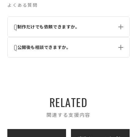
よくある質問
制作だけでも依頼できますか。
はい。必要に応じて、整理の範囲を最小限にして進める
公開後も相談できますか。
ことも可能です。
はい。更新、改善、発信、広告までつなげられます。
RELATED
関連する支援内容