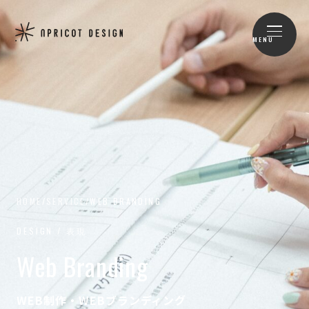
MENU
HOME
/
SERVICE
/
WEB BRANDING
DESIGN / 表現
Web Branding
WEB制作・WEBブランディング