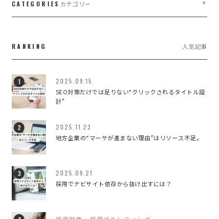
CATEGORIES
カテゴリー
LIFE WORK DESIGN
3
RANKING
人気記事
WEB・WEBブランディング
7
WEBのこと
187
2025.09.15
SEO対策だけでは足りない“クリックされるタイトル設
イベント
2
計”
デザインのこと
79
2025.11.23
地方企業の“マーケが進まない理由”はリソース不足。
ブランディング
42
ブランディングデザイン
3
2025.09.21
採用でナビサイト依存から抜け出すには？
ブランディングのこと
3
マーケティング
4
採用戦略・採用ブランディング