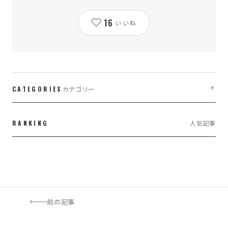
16
いいね
CATEGORIES
カテゴリー
LIFE WORK DESIGN
3
RANKING
人気記事
managementwork,branding
1
WEB・WEBブランディング
7
WEBのこと
188
前の記事
イベント
2