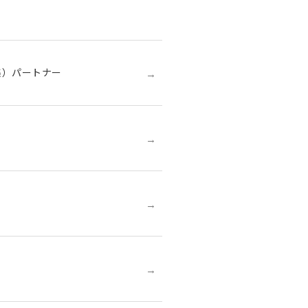
→
集）パートナー
→
→
→