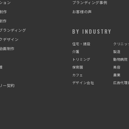
ション
ブランディング事例
ト制作
お客様の声
制作
ブランディング
BY INDUSTRY
クデザイン
住宅・建設
クリニッ
動画制作
介護
製造
トリミング
動物病院
援
保育園
美容
カフェ
農業
デザイン会社
広告代理
リー契約