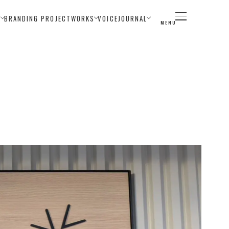
E
BRANDING PROJECT
WORKS
VOICE
JOURNAL
MENU