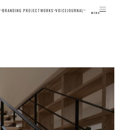
E
BRANDING PROJECT
WORKS
VOICE
JOURNAL
MENU