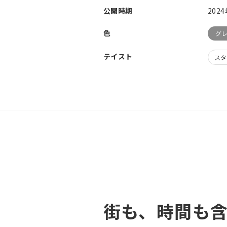
公開時期
202
色
グ
テイスト
スタ
街も、時間も