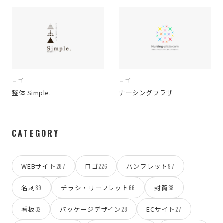
ロゴ
ロゴ
整体 Simple.
ナーシングプラザ
CATEGORY
WEBサイト
ロゴ
パンフレット
287
226
97
名刺
チラシ・リーフレット
封筒
89
66
38
看板
パッケージデザイン
ECサイト
32
28
27