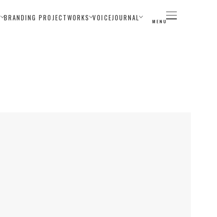
E
BRANDING PROJECT
WORKS
VOICE
JOURNAL
MENU