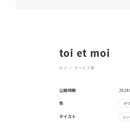
toi et moi
ロゴ ／ サービス業
公開時期
202
色
ホ
テイスト
シン