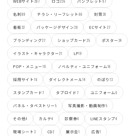
WEBサイト
ロゴ
パンフレット
287
226
97
名刺
チラシ・リーフレット
封筒
89
66
38
看板
パッケージデザイン
ECサイト
32
28
27
ブランディング
ショップカード
ポスター
27
25
24
イラスト・キャラクター
LP
21
19
POP・メニュー
ノベルティ・ユニフォーム
18
16
採用サイト
ダイレクトメール
のぼり
16
14
13
スタンプカード
タブロイド
ユニフォーム
7
7
6
パネル・タペストリー
写真撮影・動画制作
5
5
その他
カルテ
診察券
LINEスタンプ
4
4
4
4
現場シート
CD
展示会
広告
3
2
1
1