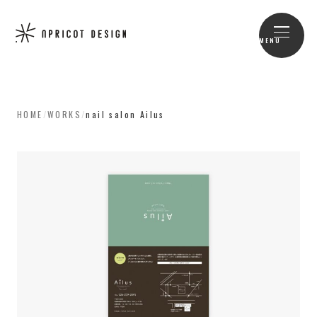
MENU
HOME
/
WORKS
/
nail salon Ailus