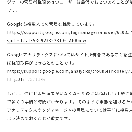
ジャーの管理者権限を持つユーザーは最低でも２つ
あることが
です。
Googleも複数人での管理を推奨しています。
https://support.google.com/tagmanager/answer/61035
sjid=6172135309238928106-AP#new
Googleアナリティクスについてはサイト所有者であることを
ば権限取得ができるとのことです。
https://support.google.com/analytics/troubleshooter/7
hl=ja#ts=7271146
しかし、何にせよ管理者がいなくなった後には煩わしい手続き
で多くの手間と時間がかかります。
そのような事態を避けるた
アナリティクスやタグマネージャの管理については事前に複数
よう決めておくことが重要です。