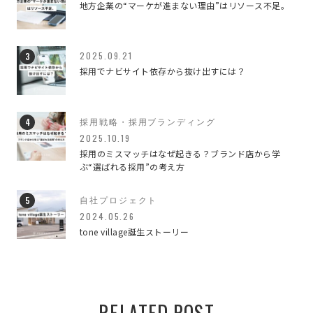
地方企業の“マーケが進まない理由”はリソース不足。
イベント
2
デザインのこと
79
2025.09.21
採用でナビサイト依存から抜け出すには？
ブランディング
42
ブランディングデザイン
3
採用戦略・採用ブランディング
2025.10.19
ブランディングのこと
3
採用のミスマッチはなぜ起きる？ブランド店から学
ぶ“選ばれる採用”の考え方
マーケティング
4
自社プロジェクト
仕事のこと
93
2024.05.26
tone village誕生ストーリー
すべての記事
650
RELATED POST