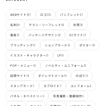
WEBサイト
ロゴ
パンフレット
287
226
97
名刺
チラシ・リーフレット
封筒
89
66
38
看板
パッケージデザイン
ECサイト
32
28
27
ブランディング
ショップカード
ポスター
27
25
24
イラスト・キャラクター
LP
21
19
POP・メニュー
ノベルティ・ユニフォーム
18
16
採用サイト
ダイレクトメール
のぼり
16
14
13
スタンプカード
タブロイド
ユニフォーム
7
7
6
パネル・タペストリー
写真撮影・動画制作
5
5