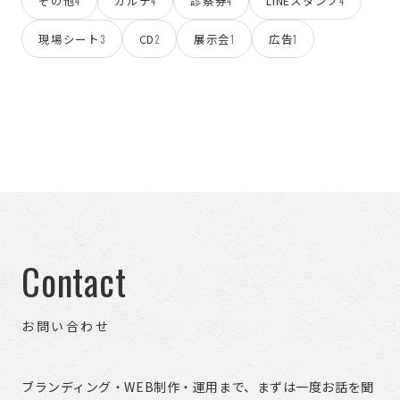
その他
カルテ
診察券
LINEスタンプ
4
4
4
4
現場シート
CD
展示会
広告
3
2
1
1
Contact
お問い合わせ
ブランディング・WEB制作・運用まで、まずは一度お話を聞