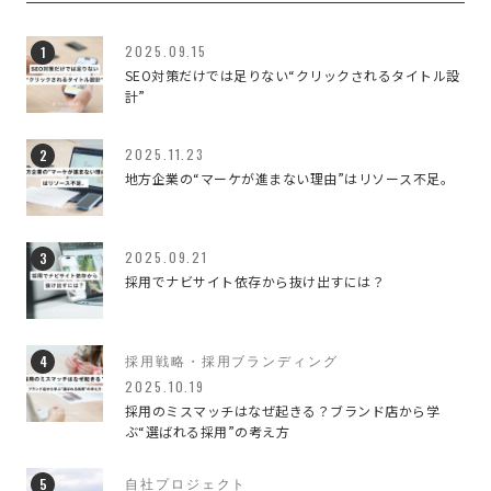
WEBのこと
187
2025.09.15
SEO対策だけでは足りない“クリックされるタイトル設
イベント
2
計”
デザインのこと
79
2025.11.23
地方企業の“マーケが進まない理由”はリソース不足。
ブランディング
42
ブランディングデザイン
3
2025.09.21
採用でナビサイト依存から抜け出すには？
ブランディングのこと
3
マーケティング
4
採用戦略・採用ブランディング
2025.10.19
仕事のこと
92
採用のミスマッチはなぜ起きる？ブランド店から学
ぶ“選ばれる採用”の考え方
会社のこと
26
自社プロジェクト