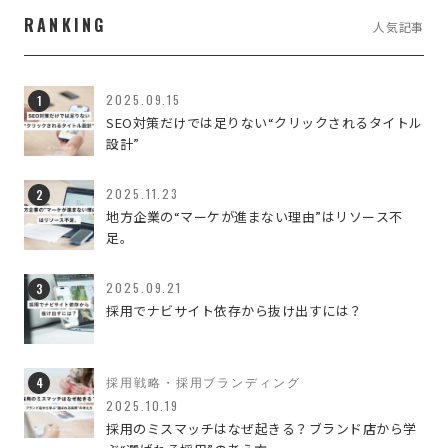
company,managementwork
2
RANKING
人気記事
company,sb-work
1
LIFE WORK DESIGN
3
2025.09.15
SEO対策だけでは足りない“クリックされるタイトル
設計”
managementwork,branding
1
WEB・WEBブランディング
7
2025.11.23
地方企業の“マーケが進まない理由”はリソース不
足。
WEBのこと
188
イベント
2
2025.09.21
採用でナビサイト依存から抜け出すには？
デザインのこと
80
ブランディング
42
採用戦略・採用ブランディング
2025.10.19
ブランディングデザイン
3
採用のミスマッチはなぜ起きる？ブランド店から学